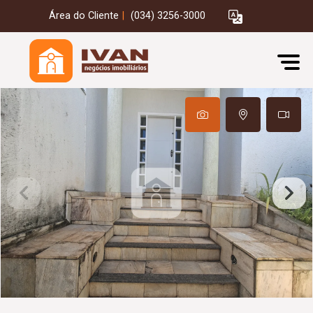
Área do Cliente
|
(034) 3256-3000