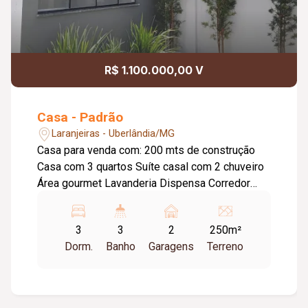
R$ 1.100.000,00 V
Casa - Padrão
Laranjeiras - Uberlândia/MG
Casa para venda com: 200 mts de construção
Casa com 3 quartos Suíte casal com 2 chuveiro
Área gourmet Lavanderia Dispensa Corredor
lateral de acesso com pedras portuguesas Sala
Sala de jantar Cozinha Banheiro social Banheiro
3
3
2
250m²
acesso para gourmet e lavanderia Garagem para
Dorm.
Banho
Garagens
Terreno
2 carros Casa de gás com tubulação
encanalizada Toda preparada para aquecedor
Solar Tubulações com cobre e dreno l ligado
para ar condicionado Jardim de inverno com