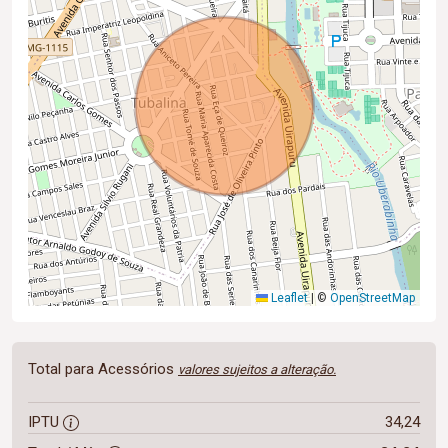
Leaflet
|
©
OpenStreetMap
Total para Acessórios
valores sujeitos a alteração.
IPTU
34,24