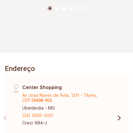
pergolados Concertina Toda jardinagem pronta
Portão eletrônico Interfone com 2 pontos
Fachada com pedras macaquinho e pedra ferro
no muro Muitos detalhes em pedra ferro na casa
Tudo com cerca de concertina
Endereço
Center Shopping
Av Joao Naves de Ávila, 1331 - Tibery,
CEP:
34408-902
Uberlândia - MG
(34) 3256-3001
Creci: 684-J