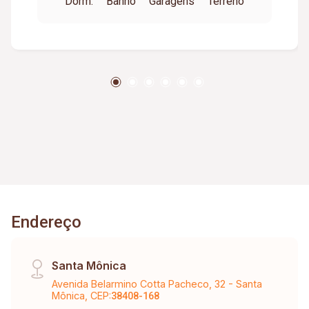
Dorm.
Banho
Garagens
Terreno
cozinha com armários embutidos, lavanderia
coberta e independente, além de lavabo; Área
gourmet com churrasqueira e banheiro de apoio,
casa equipada com sistema de energia solar
para banheiros e cozinha; Localização próxima a
supermercados, posto de saúde e comércios
em geral, garagem coberta para 03 veículos.
Endereço
Santa Mônica
Avenida Belarmino Cotta Pacheco, 32 - Santa
Mônica, CEP:
38408-168