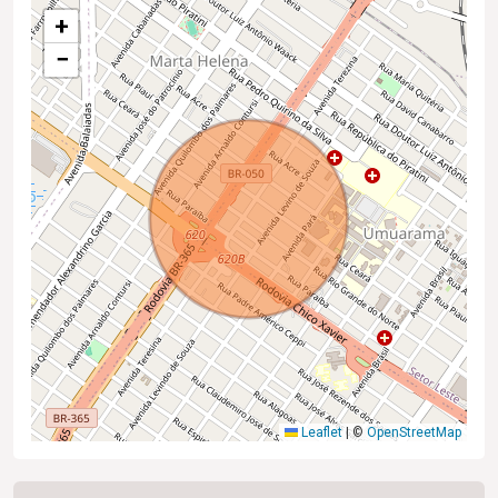
+
−
Leaflet
|
©
OpenStreetMap