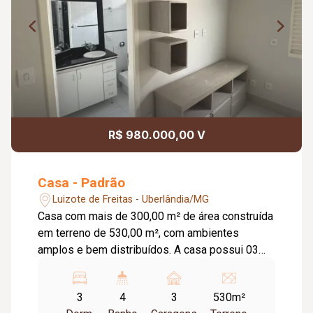
R$ 980.000,00 V
Casa - Padrão
Luizote de Freitas - Uberlândia/MG
Casa com mais de 300,00 m² de área construída
em terreno de 530,00 m², com ambientes
amplos e bem distribuídos. A casa possui 03
suítes com armários planejados, sendo 01 suíte
máster com closet, banheira de hidromassagem,
3
4
3
530m²
02 cubas e 02 chuveiros. Conta com 03 salas,