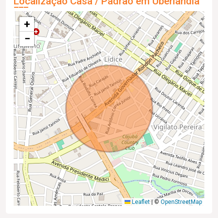
Localização Casa / Padrão em Uberlândia
+
−
Leaflet
|
©
OpenStreetMap