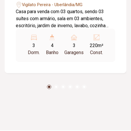
Vigilato Pereira - Uberlândia/MG
Casa para venda com 03 quartos, sendo 03
suítes com armário, sala em 03 ambientes,
escritório, jardim de inverno, lavabo, cozinha
planejada com armário sob pia, banheiro,
despensa, quarto de empregada, área de
3
4
3
220m²
serviço, área para secar roupa, 03 vagas de
Dorm.
Banho
Garagens
Const.
garagem, portão eletrônico, vídeo porteiro,
piscina, cerca elétrica, alarme, churrasqueira,
piso em cerâmica, granito. Aprox. 220m².