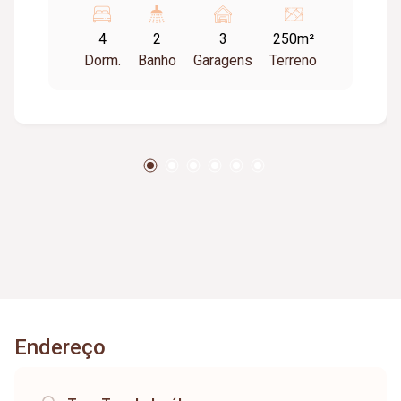
em blindex; Cozinha com armários; Lavanderia;
4
2
3
250m²
Varanda; Churrasqueira; Piscina; 03 vagas de
Dorm.
Banho
Garagens
Terreno
garagem cobertas; Diferenciais: Toda murada;
Interfone; Portão eletrônico; Piso em cerâmica;
Bancadas em granito.
Endereço