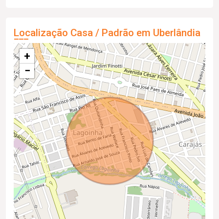
Localização Casa / Padrão em Uberlândia
+
−