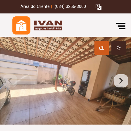
Área do Cliente
|
(034) 3256-3000