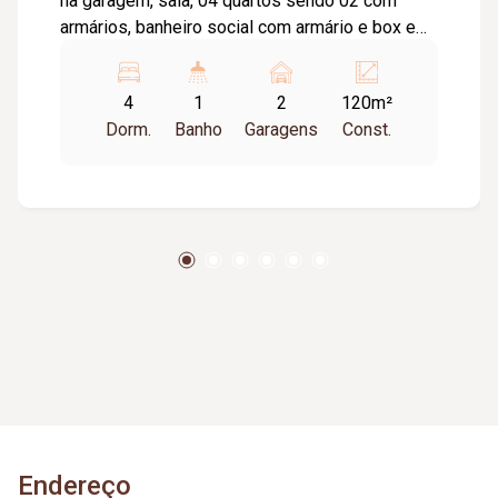
na garagem, sala, 04 quartos sendo 02 com
armários, banheiro social com armário e box em
blindex, copa, cozinha, lavanderia, corredores
laterais. No fundo 01 quarto, cozinha, banheiro.
4
1
2
120m²
Dorm.
Banho
Garagens
Const.
Endereço