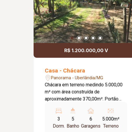
R$ 1.200.000,00 V
Casa - Chácara
Panorama - Uberlândia/MG
Chácara em terreno medindo 5.000,00
m² com área construída de
aproximadamente 370,00m². Portão
Eletrônico. Amplo pomar. Piscina.
Varanda em torno de Toda a casa
3
5
6
5.000m²
principal. Área de churrasqueira coberta
Dorm.
Banho
Garagens
Terreno
próximo à Piscina. Unidade separada