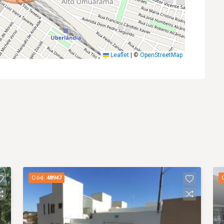
Leaflet
|
©
OpenStreetMap
Cód.
48947