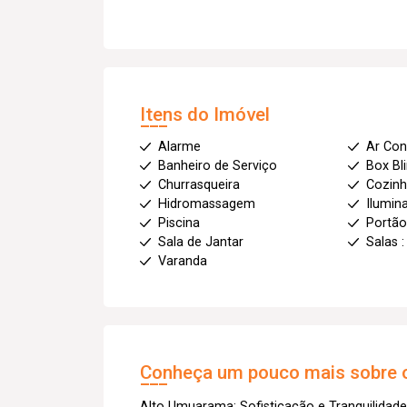
Itens do Imóvel
Alarme
Ar Con
Banheiro de Serviço
Box Bl
Churrasqueira
Cozin
Hidromassagem
Ilumin
Piscina
Portão
Sala de Jantar
Salas :
Varanda
Conheça um pouco mais sobre o
Alto Umuarama: Sofisticação e Tranquilidad