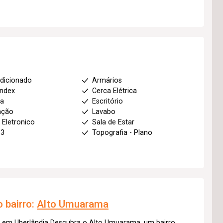
dicionado
Armários
index
Cerca Elétrica
ha
Escritório
ação
Lavabo
 Eletronico
Sala de Estar
 3
Topografia - Plano
 bairro:
Alto Umuarama
e em Uberlândia Descubra o Alto Umuarama, um bairro