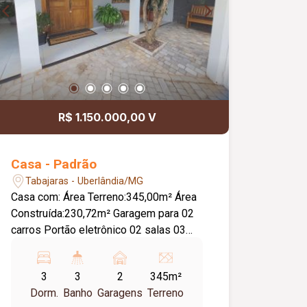
R$ 1.150.000,00 V
Casa - Padrão
Tabajaras - Uberlândia/MG
Casa com: Área Terreno:345,00m² Área
Construída:230,72m² Garagem para 02
carros Portão eletrônico 02 salas 03
quartos sendo 02 suítes todos com
armários Banheiros com armários e box
3
3
2
345m²
em blindex Escritório Jardim de inverno
Dorm.
Banho
Garagens
Terreno
com pergolado Cozinha planejada