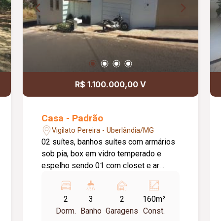
R$ 1.100.000,00 V
Casa - Padrão
Vigilato Pereira - Uberlândia/MG
02 suítes, banhos suítes com armários
sob pia, box em vidro temperado e
espelho sendo 01 com closet e ar
condicionado, sala de visitas, sala de
TV, sala de jantar, banho social, cozinha
2
3
2
160m²
com armário, cooktop e exaustor,
Dorm.
Banho
Garagens
Const.
lavanderia com armários, espaço