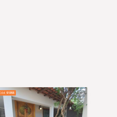
Cód.
51355