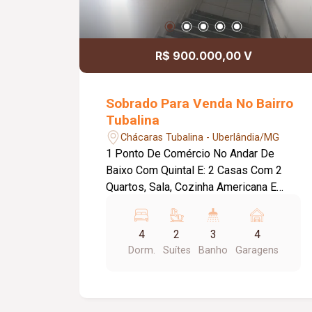
R$ 900.000,00 V
Sobrado Para Venda No Bairro
Tubalina
Chácaras Tubalina - Uberlândia/MG
1 Ponto De Comércio No Andar De
Baixo Com Quintal E: 2 Casas Com 2
Quartos, Sala, Cozinha Americana E
Área De Serviço No Segundo Andar 1
Apartamento: Sala 4 Quartos Sendo 2
4
2
3
4
Suítes 1 Banheiro Social Copa Cozinha
Dorm.
Suítes
Banho
Garagens
Área De Serviço Garagem 4 Carros