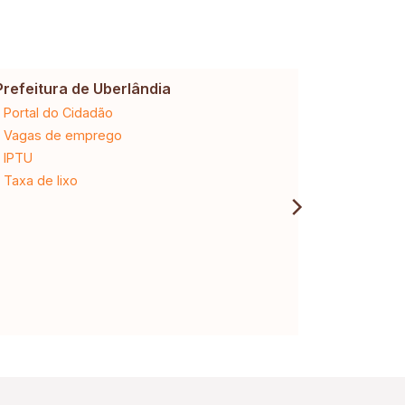
Prefeitura de Uberlândia
Cemig
Portal do Cidadão
2ª via da 
Vagas de emprego
Ligação n
IPTU
Desligam
Taxa de lixo