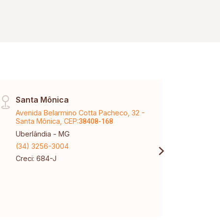
Santa Mônica
Vinh
Avenida Belarmino Cotta Pacheco, 32 -
Aveni
Santa Mônica, CEP:
Karaí
38408-168
Uberlândia - MG
Uberl
(34) 3256-3004
(34) 
Creci: 684-J
Creci
CNPJ: