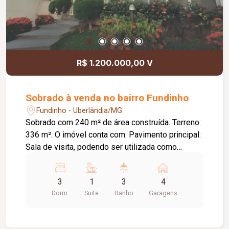
R$ 1.200.000,00 V
Sobrado à venda no bairro Fundinho
Fundinho - Uberlândia/MG
Sobrado com 240 m² de área construída. Terreno:
336 m². O imóvel conta com: Pavimento principal:
Sala de visita, podendo ser utilizada como
escritório, com parede de vidro e vista para o
jardim; Sala de TV com lavabo, claraboia e ar-
3
1
3
4
condicionado; Sala de jantar com ampla sacada;
Dorm.
Suite
Banho
Garagens
Cozinha planejada com coifa; 03 quartos com
armários em mogno, sendo 01 suíte; Banheiro
social; Subsolo: Varanda coberta para eventos