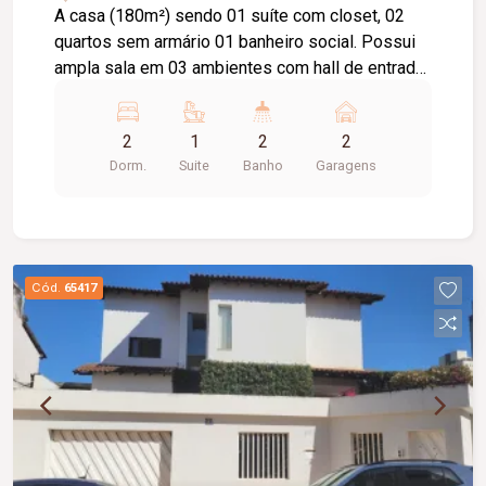
A casa (180m²) sendo 01 suíte com closet, 02
quartos sem armário 01 banheiro social. Possui
ampla sala em 03 ambientes com hall de entrada,
sala de estar, TV e jantar com 01 lavabo. Cozinha
planejada, área de lazer com a churrasqueira e 01
2
1
2
2
lavabo. Área de serviço, com despensa e quarto
Dorm.
Suite
Banho
Garagens
de despejo com pia. Amplo escritório (100m²)
mobiliado na frente, com entrada independente,
sala de reunião, lavabo, copa e jardim de inverno,
Garagem para dois carros
Cód.
65417