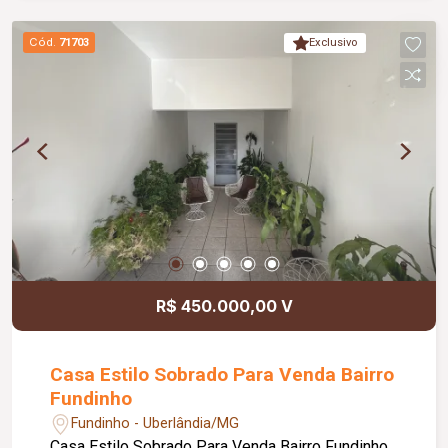
com capacidade para até 50 pessoas sentadas;
02 quartos de apoio; Depósito; Lavanderia;
Cód.
71703
Exclusivo
Diferenciais: Jardim paisagístico; 04 vagas de
garagem; Vista privilegiada da cidade; Portão
eletrônico; Interfone; Projeto contemporâneo com
excelente iluminação natural; Excelente opção
para morar ou investir.
R$ 450.000,00 V
Casa Estilo Sobrado Para Venda Bairro
Fundinho
Fundinho - Uberlândia/MG
Casa Estilo Sobrado Para Venda Bairro Fundinho