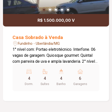
R$ 1.500.000,00 V
Casa Sobrado à Venda
Fundinho - Uberlândia/MG
1° nível com: Portao eletrotécnico. Interfone. 06
vagas de garagem. Quiosque gourmet. Quintal
com parreira de uva e ampla lavanderia. 2° nível
com: Área social com sala de recepção. Sala de
visita com jardim de inverno. Sala de jantar ampla.
4
4
4
6
Sala de TV com sacada. Lavabo. Ampla cozinha
Dorm.
Suítes
Banho
Garagens
com armários planejados e deposito. 3° nível
com: Excelente escadaria de acesso aos quartos.
02 suítes e 2 semi-suites todas com armários.
01 escritório. Suíte máster com banheira
hidromassagem e close amplo. Piso cerâmica.