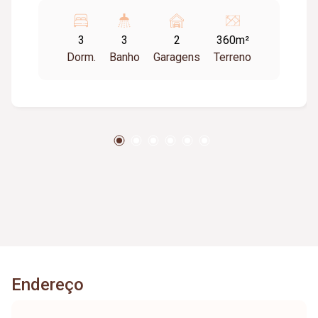
banheira e box. Sacada coberta e fechada com
janelas em esquadria de alumínio; 2 quartos de
3
3
2
360m²
solteiro; 1 banheiro social; 1 sala utilizada como
Dorm.
Banho
Garagens
Terreno
home theater. Sacada frente pra rua em L com
linda vista; sol da manhã. *Piso inferior*
Garagem coberta para 2 carros e acesso ao
corredor lateral para mais alguns veículos; 1
sala (escritório ou sala de TV), 1 lavabo, Sala de
estar e sala de jantar conjugada, Cozinha, Área
de serviço / lavanderia, Despensa, Área com
churrasqueira, balcão e banheiro social.
Armários em todos quartos, banheiros, cozinha
e área de serviço. Possui aquecedor solar
chuveiros e pias. Possui uma área gramada nos
fundos com espaço para piscina se for o caso.
Diferenciais: região bastante tranquila e segura
Endereço
em face da proximidade com o 17BPM (Polícia
Militar); dá pra ir à pé ao Pátio Sabiá; dois
quarteirões da entrada do Parque do Sabiá;