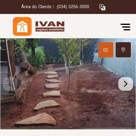
Área do Cliente
|
(034) 3256-3000