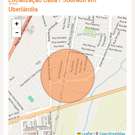
Uberlândia
+
−
Leaflet
|
©
OpenStreetMap