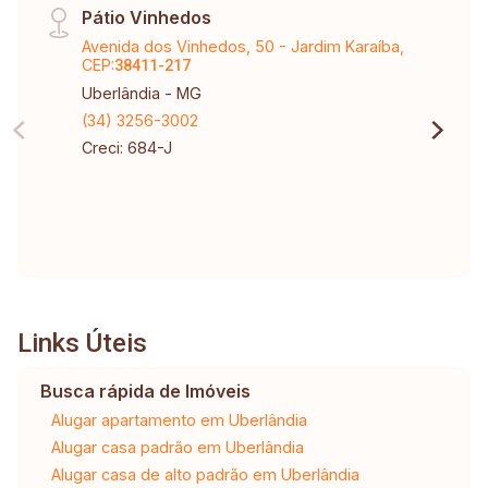
Pátio Vinhedos
Hospital Oncoclinicas; dois quarteirões de uma
Avenida dos Vinhedos, 50 - Jardim Karaíba,
Academia; padaria, mercearia; novos
CEP:
38411-217
supermercados ao lado do Pátio Sabiá (BH e
Uberlândia - MG
ABC). Outros locais próximos: Prefeitura, UFU,
(34) 3256-3002
UAI ESTADUAL; UAI Saúde Municipal; Center
Creci: 684-J
Shopping, etc.
Links Úteis
Busca rápida de Imóveis
Alugar apartamento em Uberlândia
Alugar casa padrão em Uberlândia
Alugar casa de alto padrão em Uberlândia