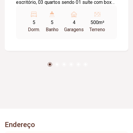
escritório, 03 quartos sendo 01 suíte com box
em blindex, todos os quartos com armários,
ventilador de teto, piso laminado em madeira,
5
5
4
500m²
Banheiro social com armário e box blindex,
Dorm.
Banho
Garagens
Terreno
lavabo, cozinha planejada com armários e mesa
embutida em granito, jardim de inverno. II
pavimento: Sala, 01 quarto, banheiro social,
lavabo, dependência completa de serviço na
área externa, jardim com área gourmet com
churrasqueira, canil, 04 vagas de garagem sendo
02 vagas cobertas, cerca concertina. Casa
recém-pintada com 315m² de área construída e
500m² área total.
Endereço