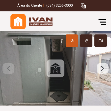
Área do Cliente
|
(034) 3256-3000