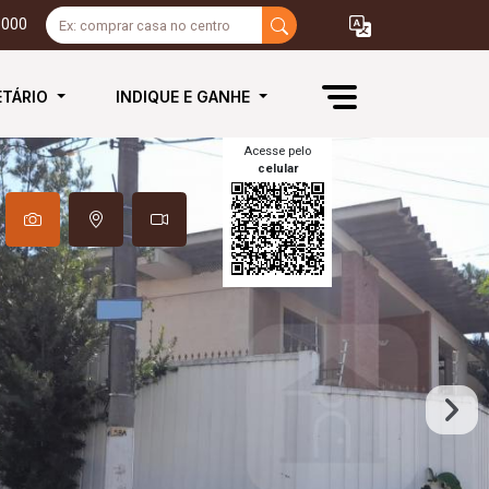
3000
ETÁRIO
INDIQUE E GANHE
Acesse pelo
celular