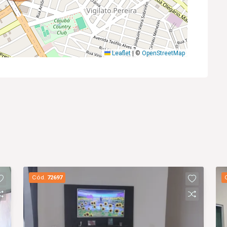
Leaflet
|
©
OpenStreetMap
Cód.
72697