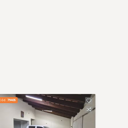
Cód.
79405