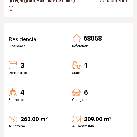
Consulte-nos
(ITBI, Registro, Escritura e Certidões)
68058
Residencial
Finalidade
Referência
3
1
Dormitórios
Suite
4
6
Banheiros
Garagens
260.00 m²
209.00 m²
A. Terreno
A. Construída