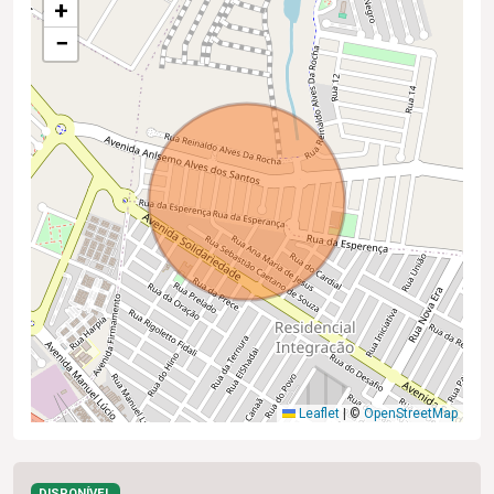
+
−
Leaflet
|
©
OpenStreetMap
DISPONÍVEL