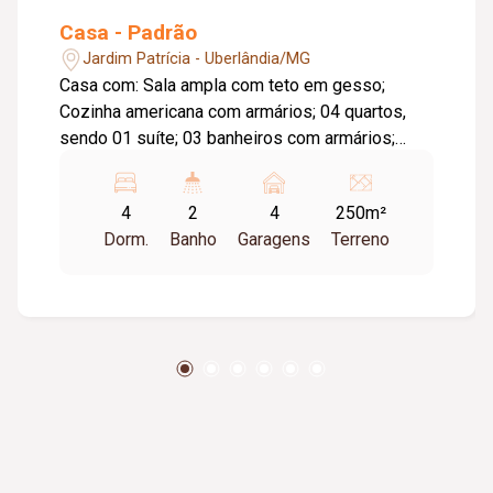
Casa - Padrão
Jardim Patrícia - Uberlândia/MG
Casa com: Sala ampla com teto em gesso;
Cozinha americana com armários; 04 quartos,
sendo 01 suíte; 03 banheiros com armários;
Área de serviço; Área gourmet com
churrasqueira; 04 vagas de garagem;
4
2
4
250m²
Diferenciais: Sistema de energia solar com
Dorm.
Banho
Garagens
Terreno
geração aproximada de 450 kWh/mês; Portões
eletrônicos; Alarme; Câmeras de segurança.