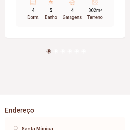
Ar Condicionado [Quarto E Closet De Mais Ou
4
5
4
302m²
Menos 13 M²] 1 Quarto Suíte Usado Como
Dorm.
Banho
Garagens
Terreno
Escritório Parte Superior E Ar Condicionado
[Quartos De Mais Ou Menos 14 M²] ? ?Moveis
Do Escritório Fora Da Negociação, Salvo Com
Pretensões Do Comprador Com Ajuste De Valor
SALA Sala De Estar E TV Integrada - Dentro Da
Casa Sala De Apoio Na Área Gourmet Clara Boia
(Jardim De Inverno) 2 Banheiros Sociais, Sendo
Um Deles Lavabo E Outra Na Área Gourmet
COZINHA: Cozinha Interna Com Dois Fogões,
Sendo Um De 5 E Outro De 2 Bocas Industrial
Forno E Micro-Ondas Maquina De Lava-Louças
Cozinha Externa Com Um Super-Fogão Gourmet
(1,10Mt) (Importado) ARÉA GOURMET Mesa De
Endereço
4.35 MT (20 Pessoas) Cozinha Com Forro De
Lambril Churrasqueira Parrilha Alto Padrão Em
Aço Inox 304 Piscina Deck AREA DE SERVIÇO
Santa Mônica
Totalmente Isolada E Perfeita Instalações Para