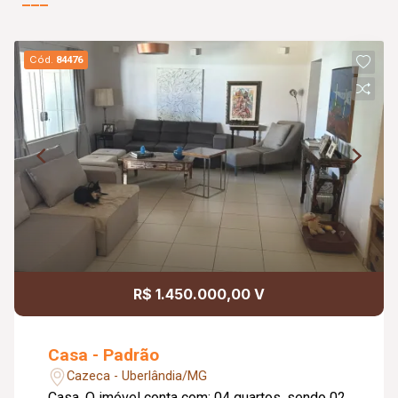
Cód.
84476
R$ 1.450.000,00 V
Casa - Padrão
Cazeca - Uberlândia/MG
Casa. O imóvel conta com: 04 quartos, sendo 02