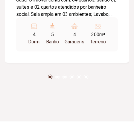
suítes e 02 quartos atendidos por banheiro
social; Sala ampla em 03 ambientes; Lavabo;
Cozinha com amplos armários planejados;
Despensa; Roupeiro; Lavanderia; Quarto para
4
5
4
300m²
passar roupas; 02 vagas de garagem; Piscina
Dorm.
Banho
Garagens
Terreno
com deck; Churrasqueira; Banheiro de apoio à
piscina; Jardim; Diferenciais: Armários
planejados em todos os quartos, banheiros e
cozinha; Retrofit completo realizado em 2017;
Sistema de aquecimento solar com boiler; Ar-
condicionado em todos os ambientes;
Ambientes amplos, modernos e bem
distribuídos.