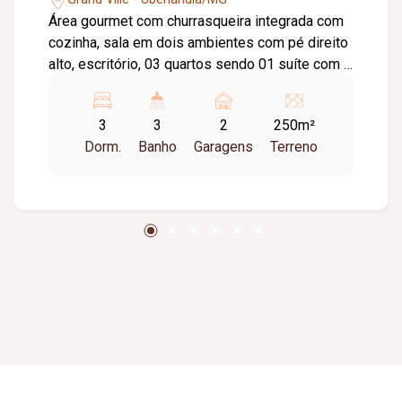
Área gourmet com churrasqueira integrada com
cozinha, sala em dois ambientes com pé direito
alto, escritório, 03 quartos sendo 01 suíte com ,
banheiro social, lavanderia, despensa e garagem
para 02 carros. Sala dois ambientes (TV/Jantar)
3
3
2
250m²
Lavabo Cozinha Despensa Lavanderia Área
Dorm.
Banho
Garagens
Terreno
gourmet com churrasqueira