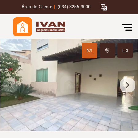
Área do Cliente
|
(034) 3256-3000