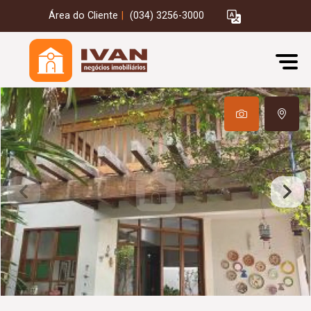
Área do Cliente
|
(034) 3256-3000