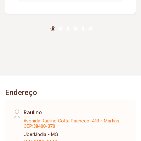
térrea, quarto de passar roupa, lavanderia
externa, área gourmet com churrasqueira, 4
vagas de garagem, concertina.
Endereço
Raulino
Avenida Raulino Cotta Pacheco, 418 - Martins,
CEP:
38400-370
Uberlândia - MG