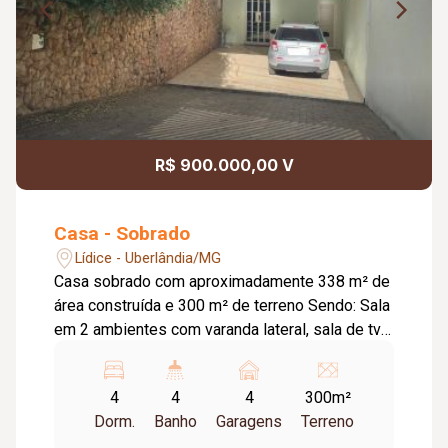
R$ 900.000,00 V
Casa - Sobrado
Lídice - Uberlândia/MG
Casa sobrado com aproximadamente 338 m² de
área construída e 300 m² de terreno Sendo: Sala
em 2 ambientes com varanda lateral, sala de tv
com painel, escritório com estante, espaço para
adega, cozinha com armários, banheiro social, 4
4
4
4
300m²
quartos sendo 1 suíte com armários, banheiro
Dorm.
Banho
Garagens
Terreno
social, clara bóia, quarto com banheiro na parte