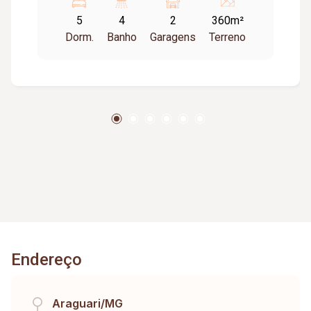
sendo que uma suite tem banheira de hidro,
5
4
2
360m²
cozinha com armarios ,despensa ,sala em dois
Dorm.
Banho
Garagens
Terreno
ambientes ampla e espaçosa ,garagem coberta
e portão eletrônico
Endereço
Araguari/MG