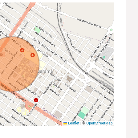
Leaflet
|
©
OpenStreetMap