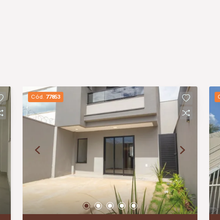
Cód.
77853