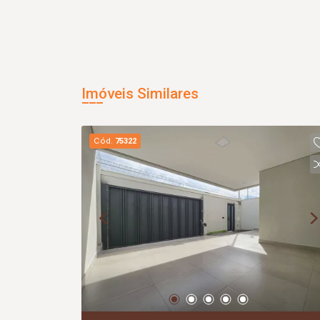
Imóveis Similares
Cód.
75322