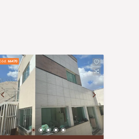
Cód.
66470