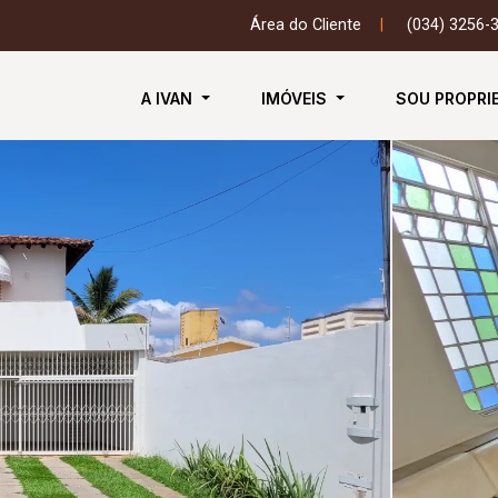
Área do Cliente
|
(034) 3256-
A IVAN
IMÓVEIS
SOU PROPRI