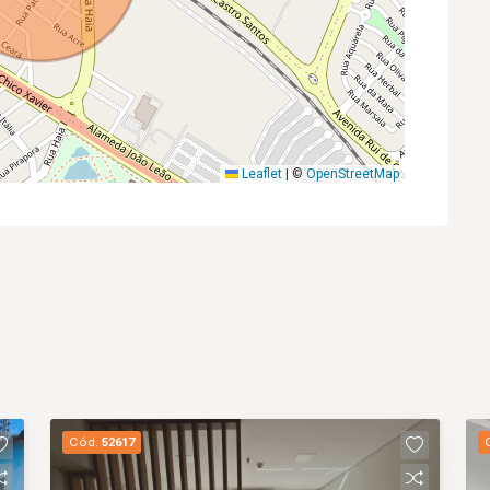
Leaflet
|
©
OpenStreetMap
Cód.
52617