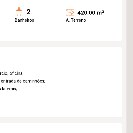
2
420.00 m²
Banheiros
A. Terreno
io, oficina;
a entrada de caminhões;
laterais;