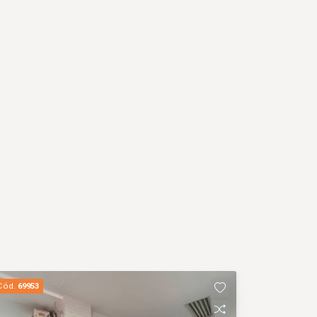
Cód.
69953