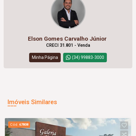
Elson Gomes Carvalho Júnior
CRECI 31.801 - Venda
Minha Página
(34) 99883-3000
Imóveis Similares
Cód.
67808