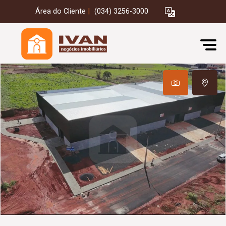
Área do Cliente
|
(034) 3256-3000