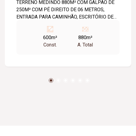
TERRENO MEDINDO 880M² COM GALPÃO DE
250M² COM PÉ DIREITO DE 06 METROS,
ENTRADA PARA CAMINHÃO, ESCRITÓRIO DE
90M² COM 03 BANHEIROS, PÁTIO COM
VARANDAS.O IMÓVEL FICA EM FRENTE UMA
600m²
880m²
PRAÇA E É EXCELENTE PARA OFICINAS E
Const.
A. Total
DISTRIBUIDORAS.