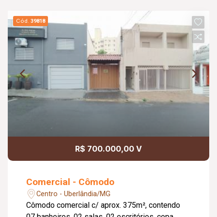
Cód.
39818
R$ 700.000,00 V
Comercial - Cômodo
Centro - Uberlândia/MG
Cômodo comercial c/ aprox. 375m², contendo
07 banheiros, 02 salas, 02 escritórios, copa,