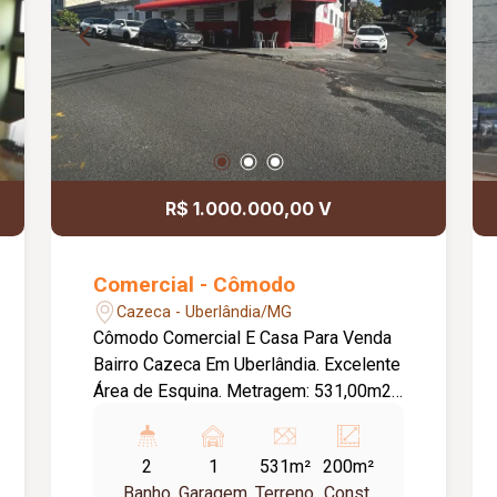
R$ 1.000.000,00 V
Comercial - Cômodo
Cazeca - Uberlândia/MG
Cômodo Comercial E Casa Para Venda
Bairro Cazeca Em Uberlândia. Excelente
Área de Esquina. Metragem: 531,00m2,
sendo 26,50m de Frente Para Av. Rio
Branco. Excelente para construção de
2
1
531m²
200m²
Prédio, Empresas, Clínicas.
Banho
Garagem
Terreno
Const.