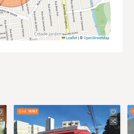
Leaflet
|
©
OpenStreetMap
Cód.
76767