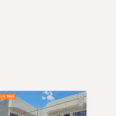
Cód.
74522