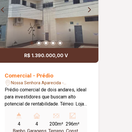
R$ 1.390.000,00 V
Comercial - Prédio
Nossa Senhora Aparecida -
Uberlândia/MG
Prédio comercial de dois andares, ideal
para investidores que buscam alto
potencial de rentabilidade. Térreo: Loja
ampla com aproximadamente 150m²,
perfeita para comércio varejista,
4
4
200m²
296m²
serviços ou showroom. Pavimento
Banho
Garagens
Terreno
Const.