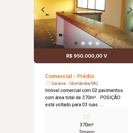
R$ 950.000,00 V
Comercial - Prédio
Saraiva - Uberlândia/MG
Imóvel comercial com 02 pavimentos
com área total de 370m². . POSIÇÃO:
está voltado para 03 ruas. .
LOCALIZAÇÃO: fácil acesso, há poucos
minutos do centro, da UFU, av. João
370m²
Naves e próximo aos condomínios da
Terreno