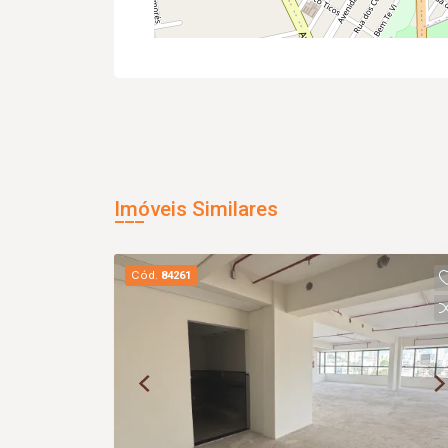
Imóveis Similares
Cód.
84261