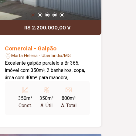
R$ 2.200.000,00 V
Comercial - Galpão
Marta Helena - Uberlândia/MG
Excelente galpão paralelo a Br 365,
imóvel com 350m², 2 banheiros, copa,
área com 40m². para manobra,
excelente localização.
350m²
350m²
800m²
Const.
A. Útil
A. Total