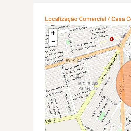
Localização Comercial / Casa C
+
−