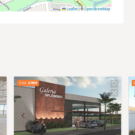
Leaflet
|
©
OpenStreetMap
Cód.
67809