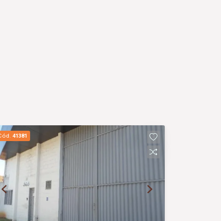
Cód.
41381