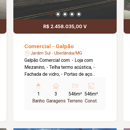
R$ 2.458.035,00 V
Comercial - Galpão
Jardim Sul - Uberlândia/MG
Galpão Comercial com: - Loja com
Mezanino, - Telha termo acústica, -
Fachada de vidro, - Portas de aço
eletrônica, - Paisagismo planejado, -
Estacionamento individual por loja, -
1
3
546m²
546m²
Piso concreto usinado, - Pé-direito de
Banho
Garagens
Terreno
Const.
6m².