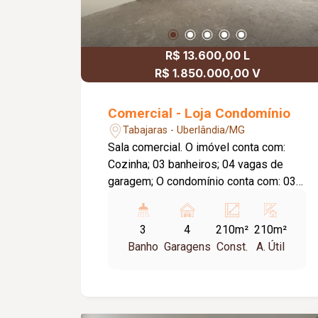
R$ 13.600,00 L
R$ 1.850.000,00 V
Comercial - Loja Condomínio
Tabajaras - Uberlândia/MG
Sala comercial. O imóvel conta com:
Cozinha; 03 banheiros; 04 vagas de
garagem; O condomínio conta com: 03
elevadores; Portaria em horário
comercial.
3
4
210m²
210m²
Banho
Garagens
Const.
A. Útil