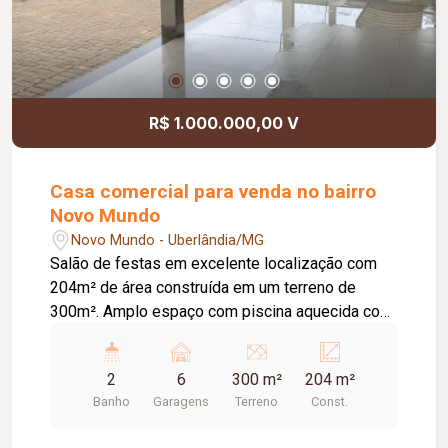
R$ 1.000.000,00 V
Casa comercial para venda no bairro
Novo Mundo
Novo Mundo - Uberlândia/MG
Salão de festas em excelente localização com
204m² de área construída em um terreno de
300m². Amplo espaço com piscina aquecida com
cascata, cozinha com bancadas e churrasqueira;
Despensa, banheiro feminino e masculino,
2
6
300 m²
204 m²
totalizando 02; Mezanino amplo com vista para
Banho
Garagens
Terreno
Const.
todo o salão; Telha isotérmica (sanduiche);
Segundo andar com área reservada.