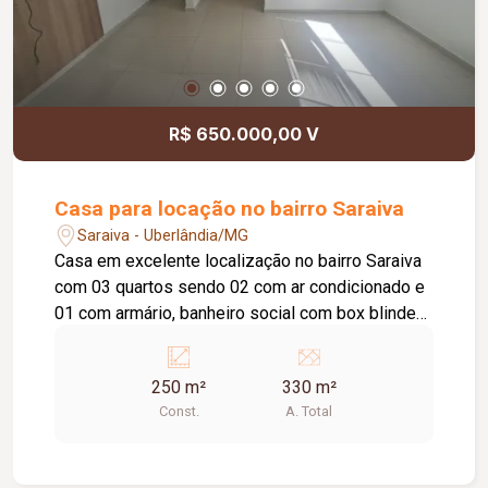
R$ 650.000,00 V
Casa para locação no bairro Saraiva
Saraiva - Uberlândia/MG
Casa em excelente localização no bairro Saraiva
com 03 quartos sendo 02 com ar condicionado e
01 com armário, banheiro social com box blindex
e espelho, sala de estar, 01 escritório com mesa
em L e ar condicionado, sala de jantar, área de
250 m²
330 m²
lazer com churrasqueira, 01 banheiro, espaço no
Const.
A. Total
fundo amplo com 03 salas, área de lavanderia
com despensa, 02 vagas de garagem.