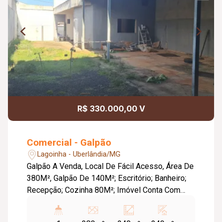
R$ 330.000,00 V
Comercial - Galpão
Lagoinha - Uberlândia/MG
Galpão A Venda, Local De Fácil Acesso, Área De
380M², Galpão De 140M²; Escritório; Banheiro;
Recepção; Cozinha 80M²; Imóvel Conta Com
Cobertura Em Telha De Zinco; Galpão Em
Estrutura Metálica; Estrutura Pronta Para Fazer