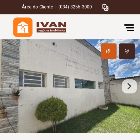
Área do Cliente
|
(034) 3256-3000