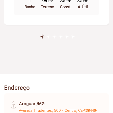
1
380m²
240m²
240m²
Um Mezanino De 12M² Já Está Com A
Banho
Terreno
Const.
A. Útil
Escadaria; Portão De Acesso Ao Imóvel Social E
Portão Da Garagem Com Altura Para Passagem
De Caminhão.
Endereço
Araguari/MG
Avenida Tiradentes, 500 - Centro, CEP:
38440-