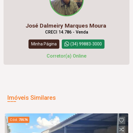
José Dalmeiry Marques Moura
CRECI 14.786 - Venda
Minha Página
(34) 99883-3000
Corretor(a) Online
Imóveis Similares
Cód.
73576