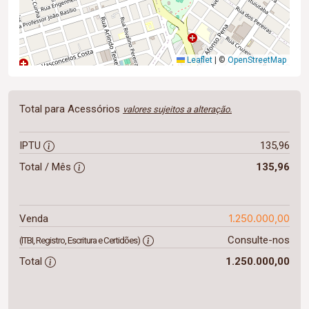
Leaflet
|
©
OpenStreetMap
Total para Acessórios
valores sujeitos a alteração.
IPTU
135,96
Total / Mês
135,96
1.250.000,00
Venda
Consulte-nos
(ITBI, Registro, Escritura e Certidões)
Total
1.250.000,00