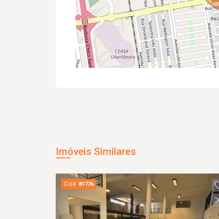
Imóveis Similares
Cód.
81776