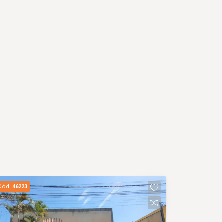
Cód.
46223