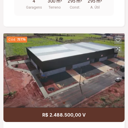
4
300 m²
295 m²
295 m²
Garagens
Terreno
Const.
A. Útil
Cód.
73776
R$ 2.488.500,00 V