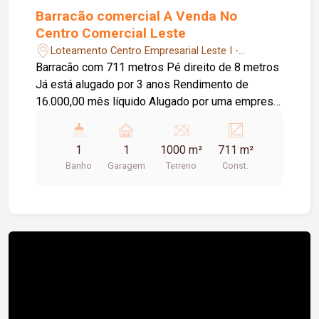
Barracão comercial A Venda No
Centro Comercial Leste
Loteamento Centro Empresarial Leste I -
Uberlândia/MG
Barracão com 711 metros Pé direito de 8 metros
Já está alugado por 3 anos Rendimento de
16.000,00 mês líquido Alugado por uma empresa
de transportes
1
1
1000 m²
711 m²
Banho
Garagem
Terreno
Const.