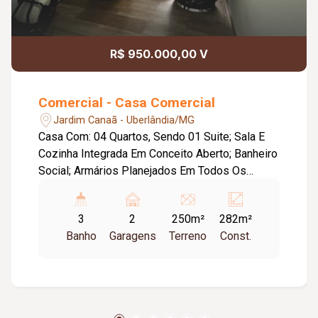
R$ 950.000,00 V
Comercial - Casa Comercial
Jardim Canaã - Uberlândia/MG
Casa Com: 04 Quartos, Sendo 01 Suite; Sala E
Cozinha Integrada Em Conceito Aberto; Banheiro
Social; Armários Planejados Em Todos Os
Quartos E Banheiros; Painel Na Sala; Cozinha
Com Fogão Cooktop, Cristaleira E Armários
3
2
250m²
282m²
Todos Em Acabamento Fino, Porcelanato; Na
Banho
Garagens
Terreno
Const.
Parte Debaixo Da Casa: Varanda Gourmet; Fogão
A Lenha; Churrasqueira; Forno De Pizza;
Armários Planejados, Fino Acabamento Em
Granito; Banheiro Externo Com Armários; Blindex;
Dispensa Planejada; Quarto; Lavanderia;