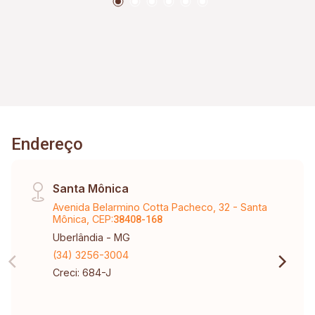
Garagem Para 02 Carros; Portão Eletrônico;
Sistema De Câmeras; Sala Comercial Com
Banheiro; Estacionamento Privativo Na Frente
Da Sala Comercial.
Endereço
Santa Mônica
Avenida Belarmino Cotta Pacheco, 32 - Santa
Mônica, CEP:
38408-168
Uberlândia - MG
(34) 3256-3004
Creci: 684-J