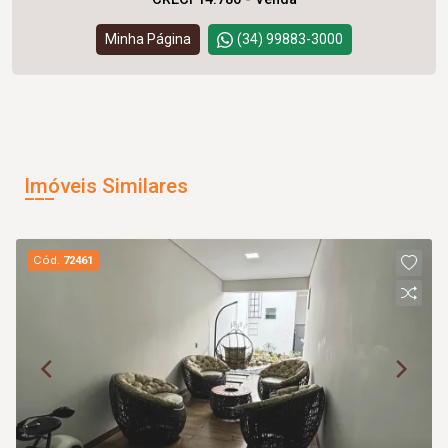
Minha Página
(34) 99883-3000
Imóveis Similares
Cód.
72461