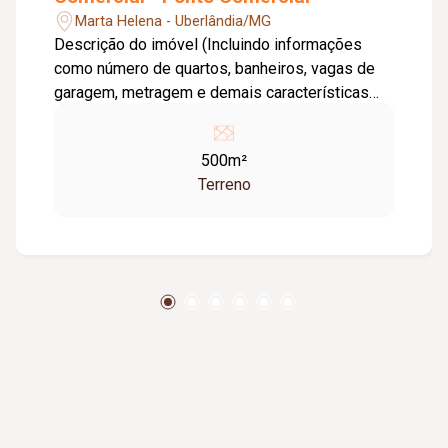
Marta Helena - Uberlândia/MG
Descrição do imóvel (Incluindo informações
como número de quartos, banheiros, vagas de
garagem, metragem e demais características
relevantes): Imóveis Comerciais - Renda
Mensal de R$ 5.500,00 Oportunidade de
500m²
investimento em 02 imóveis comerciais lado a
Terreno
lado, localizados na região de grande fluxo e
excelente visibilidade, situados em frente ao
semáforo. Imóvel 01: Loja comercial com laje,
medindo 6m x 10m (60 m²); Barracão com área
total aproximada de 190 m², sendo 140 m²
cobertos; Frente comercial ativa e boa estrutura
para diversos tipos de negócio. Imóvel 02:
Lanchonete em pleno funcionamento; Ótima
posição de esquina com excelente movimento
de pedestres e veículos.