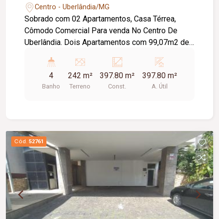
Centro - Uberlândia/MG
Sobrado com 02 Apartamentos, Casa Térrea,
Cômodo Comercial Para venda No Centro De
Uberlândia. Dois Apartamentos com 99,07m2 de
área construída cada. Casa Térrea com 49,65m2
de área construída. Cômodo Comercial com
4
242 m²
397.80 m²
397.80 m²
150,00m2 de área construída. Excelente
Banho
Terreno
Const.
A. Útil
localização. Metragem Terreno: 11,00m x 22,00m
= 242,00 m2.. Metragem Construções:
Aproximadamente 397,80m2.
Cód.
52761