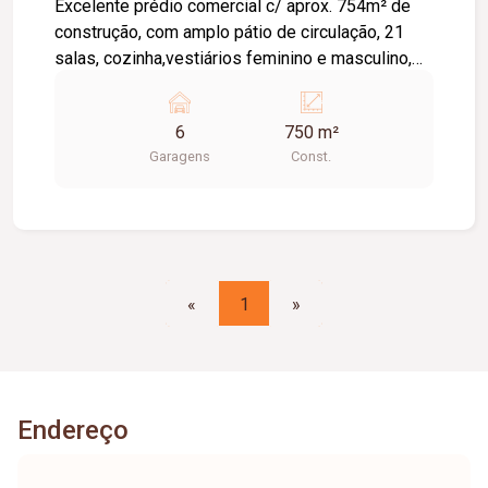
Excelente prédio comercial c/ aprox. 754m² de
construção, com amplo pátio de circulação, 21
salas, cozinha,vestiários feminino e masculino,
depósito, estacionamento frontal p/ 06 carros.
*** MÓVEIS NÃO FAZEM PARTE DA LOCAÇÃO
6
750 m²
***
Garagens
Const.
«
1
»
Endereço