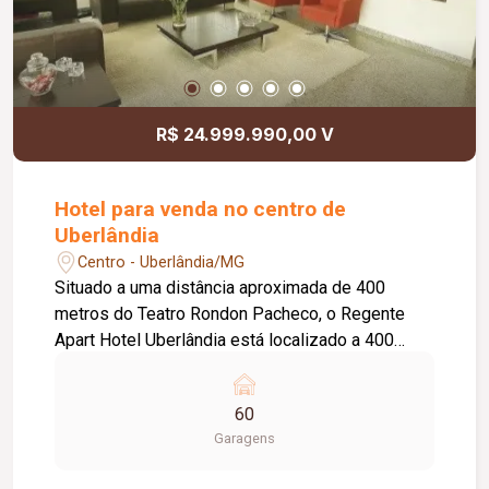
R$ 24.999.990,00 V
Hotel para venda no centro de
Uberlândia
Centro - Uberlândia/MG
Situado a uma distância aproximada de 400
metros do Teatro Rondon Pacheco, o Regente
Apart Hotel Uberlândia está localizado a 400
metros da Sede do Círculo de Trabalhadores
Cristãos de Uberlândia. O hotel de 60 quartos
60
oferece o parque de estacionamento coberto no
Garagens
local e Wi-Fi nos quartos. Localizado a curta
distância da Praça Tubal Vilela, o apart-hotel está