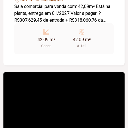
Sala comercial para venda com: 42,09m² Está na
planta, entrega em 01/2027 Valor a pagar: ?
R$307.629,45 de entrada + R$318.060,76 da
seguinte forma: (VALORES ATUALIZADOS HOJE
09/06/2026) - esses valores sofrem correção
42.09 m²
42.09 m²
mensalmente pelo INCC. 28/06/2026 =
Const.
A. Útil
R$5.592,30 28/07/2026 = R$5.592,30
28/08/2026 = R$5.592,30 28/09/2026 =
R$5.592,30 28/10/2026 = R$5.592,30
28/11/2026 = R$5.592,30 28/12/2026 =
R$5.592,30 28/01/2027 = R$278.914,66 - via
financiamento, consórcio ou recurso próprio.