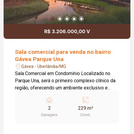
R$ 3.206.000,00 V
Sala comercial para venda no bairro
Gávea Parque Una
Gávea - Uberlândia/MG
Sala Comercial em Condomínio Localizado no
Parque Una, será o primeiro complexo clínico da
região, oferecendo um ambiente exclusivo e
inovador para profissionais da saúde. Em uma
localização estratégica, próximo ao Uberlândia
2
229 m²
Shopping, ao Hospital UMC, ao WTC Uberlândia e
Garagens
Const.
à Avenida Nicomedes, o empreendimento conta
com infraestrutura moderna e planejada
especialmente para a área da saúde. Disponível