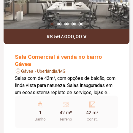
R$ 567.000,00 V
Sala Comercial á venda no bairro
Gávea
Gávea - Uberlândia/MG
Salas com de 42m², com opções de balcão, com
linda vista para natureza. Salas inauguradas em
um ecossistema repleto de serviços, lojas e
espaços planejados. O senso de comunidade e
de empreendedorismo se multiplica,
1
42 m²
42 m²
incentivando a troca de convivência e
Banho
Terreno
Const.
conhecimento entre parceiros.