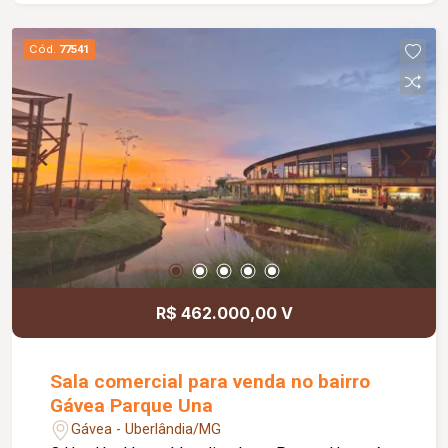
laje corporativa com 229 m² e 02 vagas de
garagem. O espaço foi projetado para otimizar o
Cód.
77541
atendimento e proporcionar máximo conforto aos
profissionais e pacientes, além de contar com
fácil acesso e amplo estacionamento. Seja
pioneiro em um dos pontos mais promissores da
cidade e ofereça uma experiência diferenciada
aos seus pacientes. Entre em contato e aproveite
essa excelente oportunidade!
R$ 462.000,00 V
Sala comercial para venda no bairro
Gávea Parque Una
Gávea - Uberlândia/MG