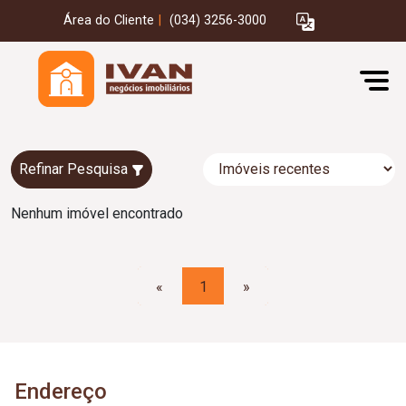
Área do Cliente
|
(034) 3256-3000
Refinar Pesquisa
Nenhum imóvel encontrado
«
1
»
Endereço