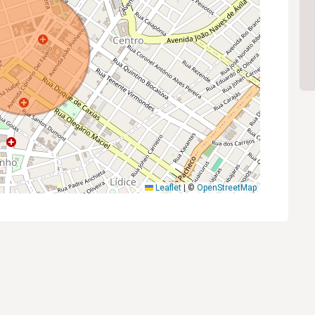
Leaflet
|
©
OpenStreetMap