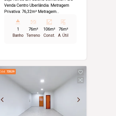
Venda Centro Uberlândia. Metragem
Privativa: 76,32m² Metragem
Construída: 105,57m². Fachada em
Blindex Porta em Blindex, 01 banheiro,
1
76m²
106m²
76m²
Piso granito, Teto com gesso
Banho
Terreno
Const.
A. Útil
rebaixado.
Cód.
72529