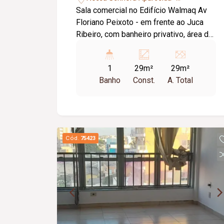
Uberlândia/MG
Sala comercial no Edifício Walmaq Av
Floriano Peixoto - em frente ao Juca
Ribeiro, com banheiro privativo, área de
29,34m², Portaria e segurança 24 horas,
elevadores modernos, monitoramento
1
29m²
29m²
CFTV, recepção com controle de
Banho
Const.
A. Total
visitantes, brigada de incêndio e um
sistema de gestão efet
Cód.
75423