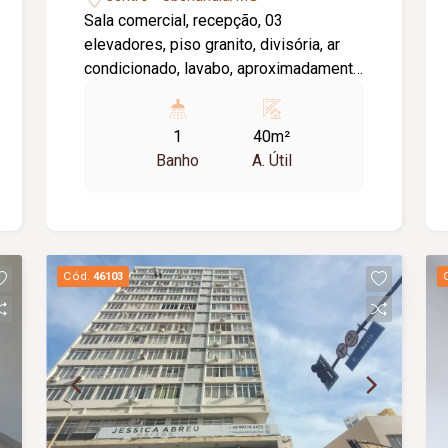
Sala comercial, recepção, 03
elevadores, piso granito, divisória, ar
condicionado, lavabo, aproximadamente
40m². Cond aprox. 362,00 / taxa de
mudança aprox. 362,00 (Entrada).
1
40m²
Banho
A. Útil
Cód.
46103