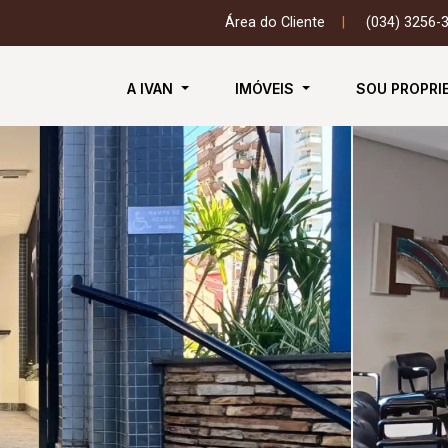
Área do Cliente
|
(034) 3256-
A IVAN
IMÓVEIS
SOU PROPRI