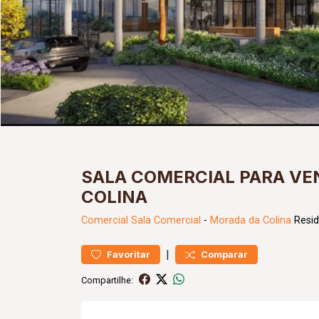
SALA COMERCIAL PARA VE
COLINA
Comercial
Sala Comercial
-
Morada da Colina
Resid
|
Favoritar
Comparar
Compartilhe: