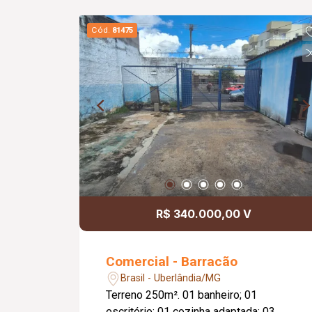
Cód.
81475
R$ 340.000,00 V
Comercial - Barracão
Brasil - Uberlândia/MG
Terreno 250m². 01 banheiro; 01
escritório; 01 cozinha adaptada; 03