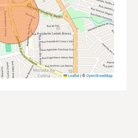
Leaflet
|
©
OpenStreetMap