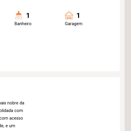
1
1
Banheiro
Garagem
mais nobre da
solidada com
 com acesso
de, e um