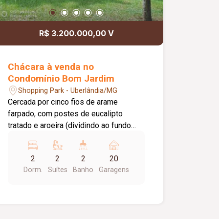
R$ 3.200.000,00 V
Chácara à venda no
Condomínio Bom Jardim
Shopping Park - Uberlândia/MG
Cercada por cinco fios de arame
farpado, com postes de eucalipto
tratado e aroeira (dividindo ao fundo
com o Clube Caça e Pesca, na via de
acesso ao Condomínio Oásis, em
2
2
2
20
processo de asfaltamento Reservas de
Dorm.
Suítes
Banho
Garagens
Cerrado vizinhas à esquerda e em
frente Área de plantio de cana, milho,
mandioca 1.500m2 Área de pastagem
(grama tifton e braquiária) 9.000m2,