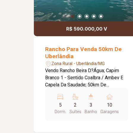
R$ 590.000,00 V
Rancho Para Venda 50km De
Uberlândia
Zona Rural - Uberlândia/MG
Vendo Rancho Beira D?Água; Capim
Branco 1 - Sentido Coalbra / Ambev E
Capela Da Saudade; 50km De
Uberlândia Até A Porta Do Rancho;
6.300m2; Infra Estrutura Completa; Casa
5
2
3
10
Simples 350m2 - 5 Quartos Sendo 2
Dorm.
Suítes
Banho
Garagens
Suítes; Varanda E Fogão A Lenha;
Tablado Coberto E Passarela; Guarda
Barco;