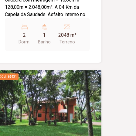
128,00m = 2.048,00m². A 04 Km da
Capela da Saudade. Asfalto interno no
Condomínio, Balneário do Condomínio
asfaltado, Terraplanagem, Alambrado,
2
1
2048 m²
Portão, Quiosque com 81,00m², Chácara
Dorm.
Banho
Terreno
vai na água.
Cód.
62931