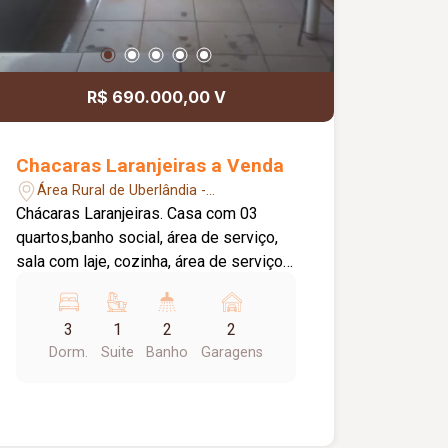
R$ 690.000,00 V
Chacaras Laranjeiras a Venda
Área Rural de Uberlândia -
Uberlândia/MG
Chácaras Laranjeiras. Casa com 03
quartos,banho social, área de serviço,
sala com laje, cozinha, área de serviço,
cerâmica. O restante da casa em forro
PVC. Outra casa: Sem laje, 02 quartos,
3
1
2
2
banho social, sala, cozinha área de
Dorm.
Suite
Banho
Garagens
serviço, cerâmica.