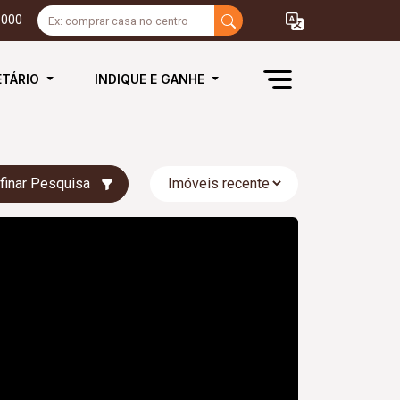
3000
ETÁRIO
INDIQUE E GANHE
finar Pesquisa