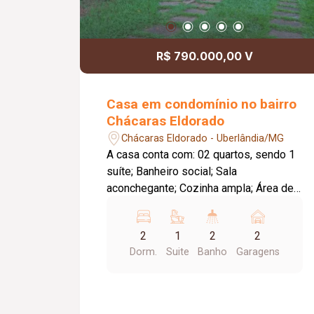
R$ 790.000,00 V
Casa em condomínio no bairro
Chácaras Eldorado
Chácaras Eldorado - Uberlândia/MG
A casa conta com: 02 quartos, sendo 1
suíte; Banheiro social; Sala
aconchegante; Cozinha ampla; Área de
serviço; Varanda social; Garagem
coberta para 02 carros; Varanda com
2
1
2
2
churrasqueira, ideal para momentos de
Dorm.
Suite
Banho
Garagens
lazer. O terreno é um verdadeiro
diferencial, com frente gramada e um
quintal repleto de plantas frutíferas,
proporcionando um ambiente agradável