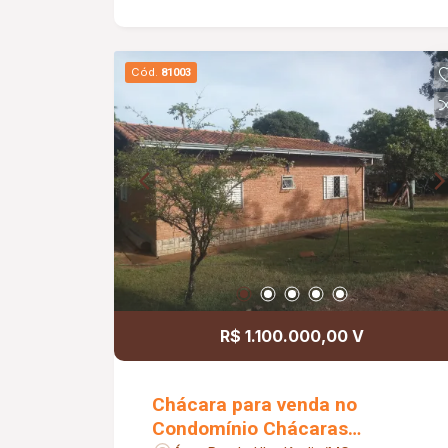
e contato direto com a natureza.
Cód.
81003
R$ 1.100.000,00 V
Chácara para venda no
Condomínio Chácaras