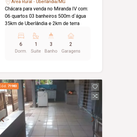
Área Rural - Uberlândia/MG
Chácara para venda no Miranda IV com:
06 quartos 03 banheiros 500m d`água
35km de Uberlândia e 2km de terra
6
1
3
2
Dorm.
Suite
Banho
Garagens
Cód.
71983