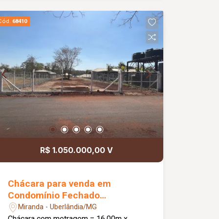
Cód.
68410
R$ 1.050.000,00 V
Chácara para venda em
Condomínio Fechado
Península De Miranda Em
Miranda - Uberlândia/MG
Uberlândia.
Chácara com metragem = 16,00m x