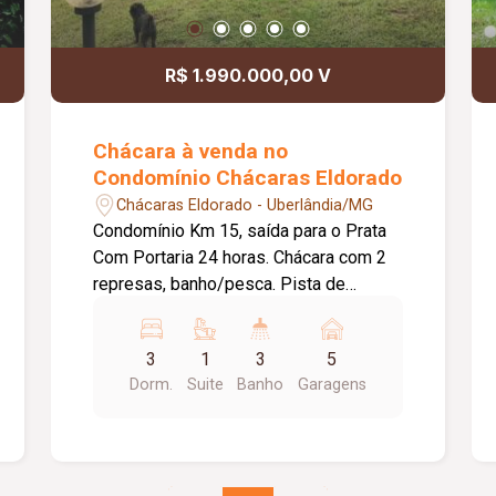
piracanjuba, caranha, etc.) Deck amplo,
fixo na represa, com churrasqueira,
freezer e escada até o fundo da
R$ 1.990.000,00 V
represa. 30km da cidade de Uberlândia.
3,2km de terra.
Chácara à venda no
Condomínio Chácaras Eldorado
Chácaras Eldorado - Uberlândia/MG
Condomínio Km 15, saída para o Prata
Com Portaria 24 horas. Chácara com 2
represas, banho/pesca. Pista de
caminhada ecológica. Casa com sala
em 3 ambientes, 3 quartos sendo 1
3
1
3
5
suíte, 2 banheiros sociais. Cozinha
Dorm.
Suite
Banho
Garagens
americana, escritório pé-direito 5
metros, área gourmet com
churrasqueira e piscina Pomar com
várias arvores frutíferas