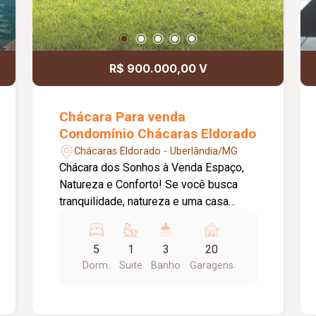
amplo para novos projetos (campo de
futebol, barracão, etc.); - Opção de
venda mobiliada! DESTAQUE
ESPECIAL: - Imóvel com apenas 06
R$ 900.000,00 V
meses de construção; - Tudo novo:
móveis, eletrodomésticos e estrutura.
Chácara Para venda
Condomínio Chácaras Eldorado
Chácaras Eldorado - Uberlândia/MG
Chácara dos Sonhos à Venda Espaço,
Natureza e Conforto! Se você busca
tranquilidade, natureza e uma casa
espaçosa para viver momentos
incríveis com a família, essa é a
5
1
3
20
oportunidade perfeita! Características
Dorm.
Suite
Banho
Garagens
da Propriedade: Terreno com 5.000 m²
Casa com 250 m² de área construída
Pé direito alto, proporcionando