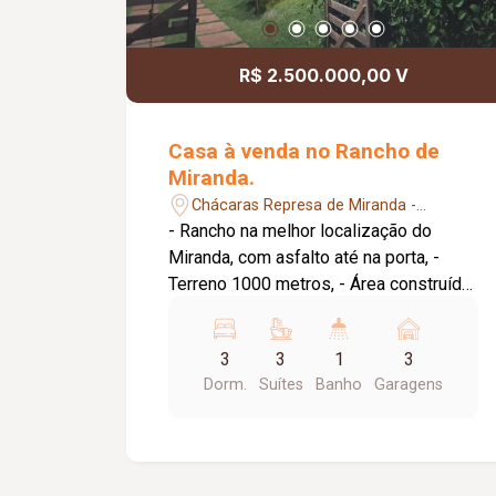
R$ 2.500.000,00 V
Casa à venda no Rancho de
Miranda.
Chácaras Represa de Miranda -
Uberlândia/MG
- Rancho na melhor localização do
Miranda, com asfalto até na porta, -
Terreno 1000 metros, - Área construída
210 metros, - Porta de entrada (5x3)
com pé direito duplo, - 03 suítes todas
3
3
1
3
com persianas automatizadas e ar
Dorm.
Suítes
Banho
Garagens
condicionado, - Piscina de vidro, -
Paisagismo, - Sistema de som JBL em
toda casa e no jardim, - Sistema de
irrigação, - Sistema de alarme e