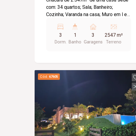
com: 34 quartos; Sala; Banheiro;
Cozinha; Varanda na casa; Muro em l e
alambrado em l com uma área plantada
de frutas e verduras numa excelente
3
1
3
2547 m²
localização.
Dorm.
Banho
Garagens
Terreno
Cód.
67605