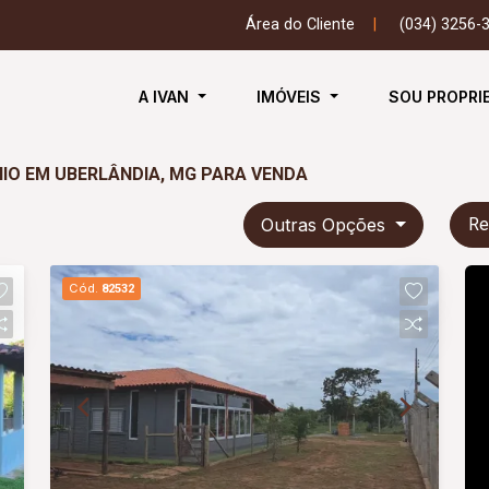
Área do Cliente
|
(034) 3256-
A IVAN
IMÓVEIS
SOU PROPRI
IO EM UBERLÂNDIA, MG PARA VENDA
Outras Opções
Re
Cód.
82532