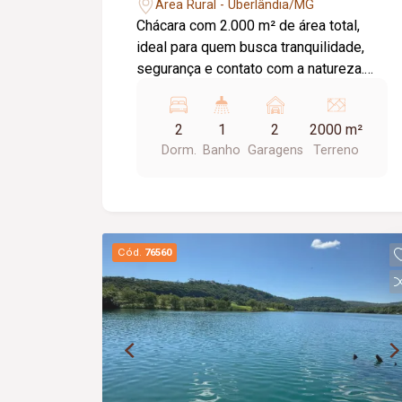
Silverado
Área Rural - Uberlândia/MG
Chácara com 2.000 m² de área total,
ideal para quem busca tranquilidade,
segurança e contato com a natureza.
Conta com casa de aproximadamente
80 m², toda cercada com alambrado,
2
1
2
2000 m²
proporcionando segurança e
Dorm.
Banho
Garagens
Terreno
privacidade. O terreno possui diversas
árvores frutíferas, perfeito para lazer,
descanso ou moradia. Condomínio
fechado, garantindo mais conforto e
segurança para você e sua família.
Cód.
76560