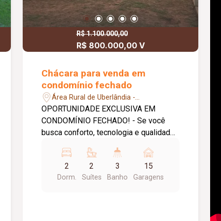
R$ 1.100.000,00
R$ 800.000,00 V
Chácara para venda em
condomínio fechado
Área Rural de Uberlândia -
Uberlândia/MG
OPORTUNIDADE EXCLUSIVA EM
CONDOMÍNIO FECHADO! - Se você
busca conforto, tecnologia e qualidade
de vida em meio à natureza, essa
propriedade é simplesmente perfeita! -
2
2
3
15
Localizada a apenas 20 km de asfalto +
Dorm.
Suítes
Banho
Garagens
1 km de estrada de terra de Uberlândia,
em condomínio fechado com portaria e
reconhecimento facial, garantindo
segurança e tranquilidade. Detalhes do