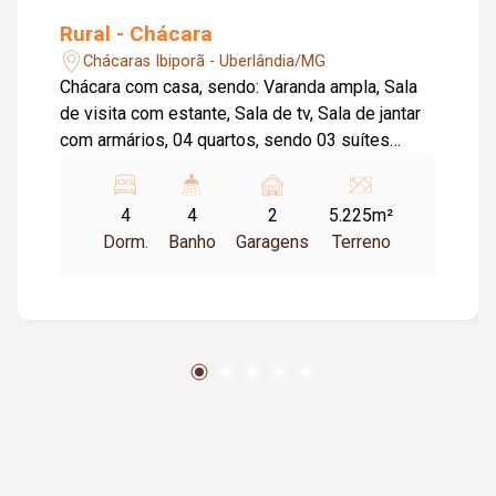
Rural - Chácara
Chácaras Ibiporã - Uberlândia/MG
Chácara com casa, sendo: Varanda ampla, Sala
de visita com estante, Sala de tv, Sala de jantar
com armários, 04 quartos, sendo 03 suítes
todas com armários embutida e cerejeira
madeira maciça, Lavabo, Banheiro social com
4
4
2
5.225m²
box em blindex, Copa, Cozinha, Lavanderia, Área
Dorm.
Banho
Garagens
Terreno
gourmet. *Casa do caseiro com: Sala, 01 suíte,
cozinha, lavanderia, quintal com varias arvores
frutíferas, pau Brasil, lindas palmeiras imperiais,
piscina 6x12, salão de festas amplo, vestiário P
regularizada com 23 mts da margem do rio
Uberabinha.