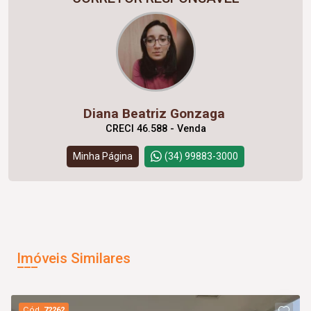
Diana Beatriz Gonzaga
CRECI 46.588 - Venda
Minha Página
(34) 99883-3000
Imóveis Similares
Cód.
72262