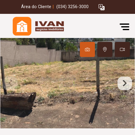
Área do Cliente
|
(034) 3256-3000