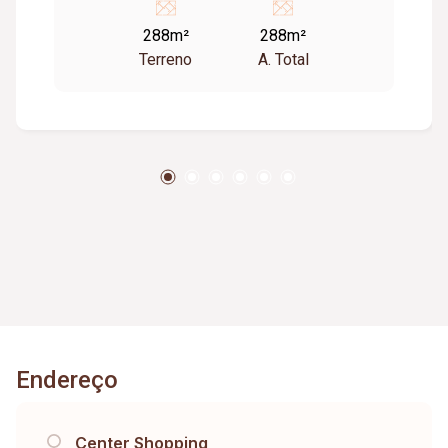
casa em dois pavimentos.
288m²
288m²
Terreno
A. Total
Endereço
Center Shopping