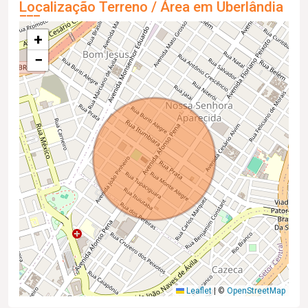
Localização Terreno / Área em Uberlândia
+
−
Leaflet
|
©
OpenStreetMap