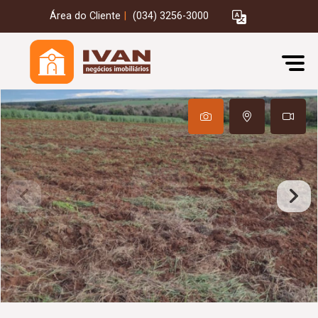
Área do Cliente
|
(034) 3256-3000