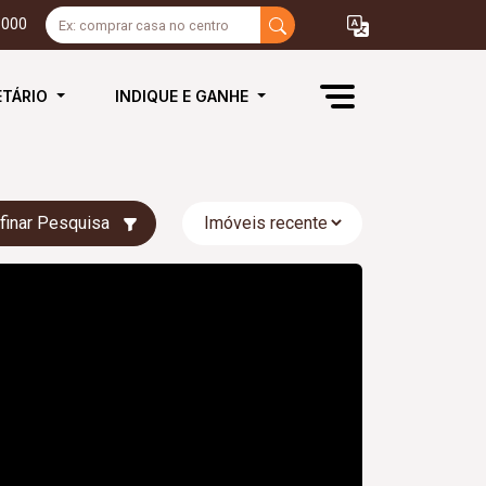
3000
ETÁRIO
INDIQUE E GANHE
finar Pesquisa