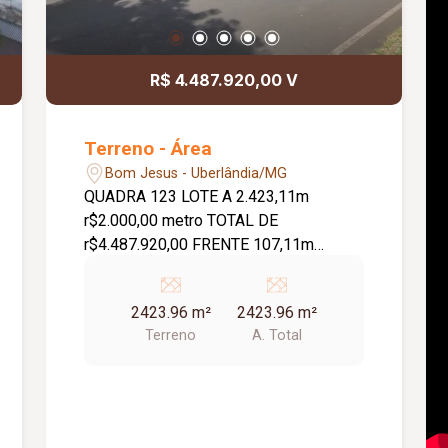
R$ 4.487.920,00 V
Terreno - Área
Bom Jesus - Uberlândia/MG
QUADRA 123 LOTE A 2.423,11m
r$2.000,00 metro TOTAL DE
r$4.487.920,00 FRENTE 107,11m
FUNDOS 100,80m
2423.96 m²
2423.96 m²
Terreno
A. Total