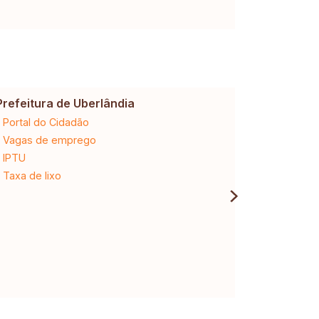
Prefeitura de Uberlândia
Cemig
Portal do Cidadão
2ª via da 
Vagas de emprego
Ligação n
IPTU
Desligam
Taxa de lixo