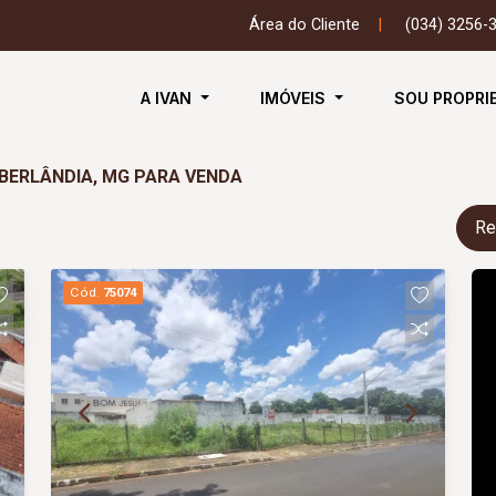
Área do Cliente
|
(034) 3256-
A IVAN
IMÓVEIS
SOU PROPRI
UBERLÂNDIA, MG PARA VENDA
Re
Cód.
75074