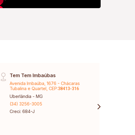
Tem Tem Imbaúbas
Arag
Avenida Imbaúba, 1676 - Chácaras
Aveni
Tubalina e Quartel, CEP:
CEP:
38413-316
3
Uberlândia - MG
Aragu
(34) 3256-3005
(34) 
Creci: 684-J
Creci