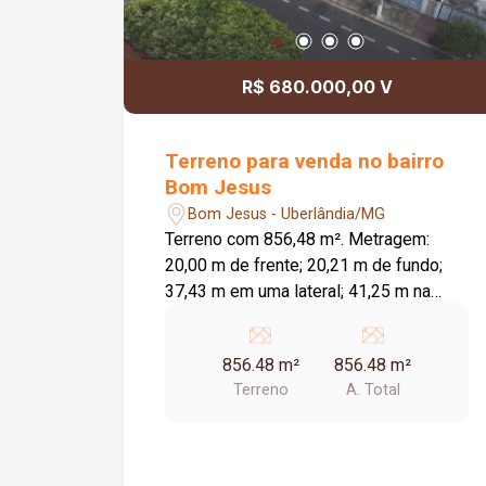
R$ 680.000,00 V
Terreno para venda no bairro
Bom Jesus
Bom Jesus - Uberlândia/MG
Terreno com 856,48 m². Metragem:
20,00 m de frente; 20,21 m de fundo;
37,43 m em uma lateral; 41,25 m na
outra lateral; Diferenciais: Próximo a
praça da região; Excelente opção para
856.48 m²
856.48 m²
construção ou investimento.
Terreno
A. Total