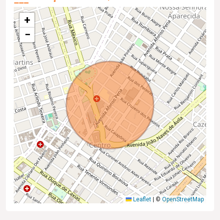
+
−
Leaflet
|
©
OpenStreetMap