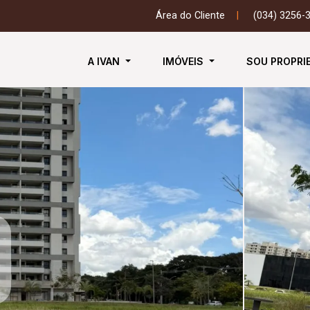
Área do Cliente
|
(034) 3256-
A IVAN
IMÓVEIS
SOU PROPRI