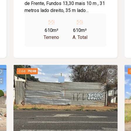
de Frente, Fundos 13,30 mais 10 m , 31
metros lado direito, 35 m lado
esquerdo
610m²
610m²
Terreno
A. Total
Cód.
79248