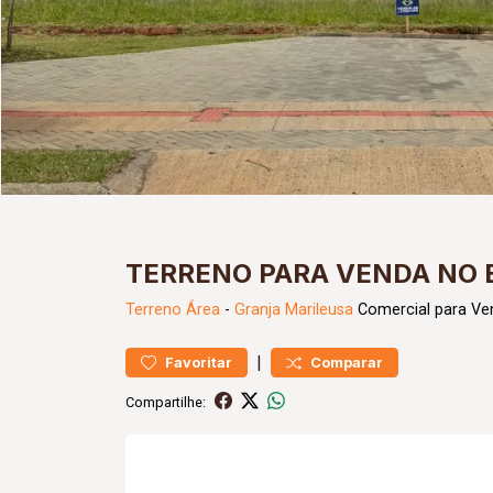
TERRENO PARA VENDA NO 
Terreno
Área
-
Granja Marileusa
Comercial para Ve
|
Favoritar
Comparar
Compartilhe: