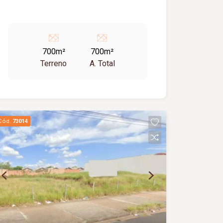
700m²
700m²
Terreno
A. Total
Cód.
73014