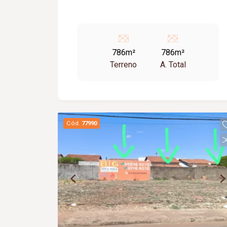
786m²
786m²
Terreno
A. Total
Cód.
77990