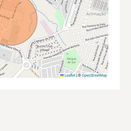
Leaflet
|
©
OpenStreetMap