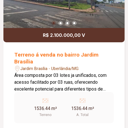
R$ 2.100.000,00 V
Terreno á venda no bairro Jardim
Brasília
Jardim Brasília - Uberlândia/MG
Área composta por 03 lotes ja unificados, com
acesso facilitado por 03 ruas, oferecendo
excelente potencial para diferentes tipos de
projetos. Localização estratégica, em frente ao
BRF e ao Ponto Mix, garantindo visibilidade e
1536.44 m²
1536.44 m²
fácil acesso. Proprietário estuda permuta,
Terreno
A. Total
proporcionando mais flexibilidade na negociação.