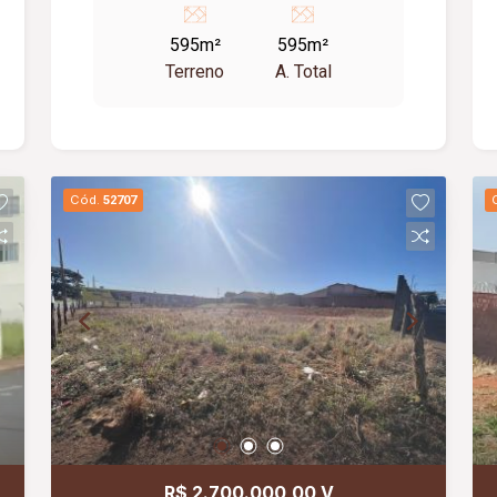
595m²
595m²
Terreno
A. Total
Cód.
52707
R$ 2.700.000,00 V