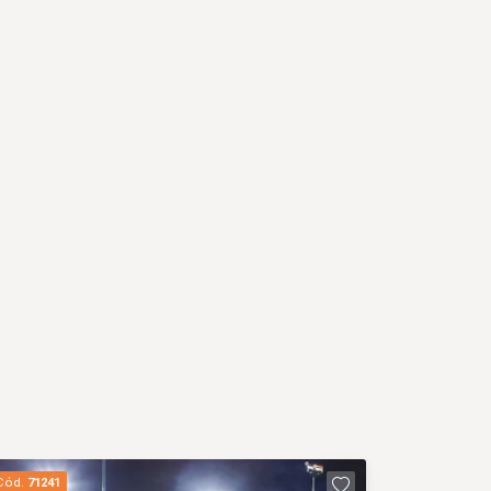
Cód.
71241