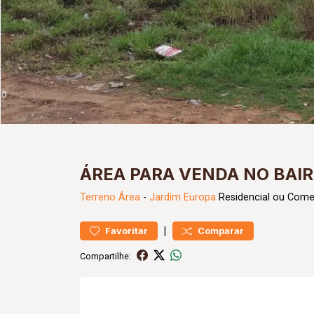
ÁREA PARA VENDA NO BAI
Terreno
Área
-
Jardim Europa
Residencial ou Comer
|
Favoritar
Comparar
Compartilhe: