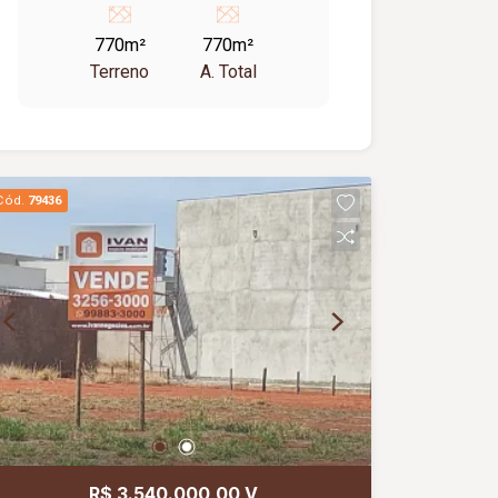
770m²
770m²
Terreno
A. Total
Cód.
79436
R$ 3.540.000,00 V