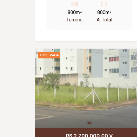
800m²
800m²
Terreno
A. Total
Cód.
75434
R$ 2.700.000,00 V