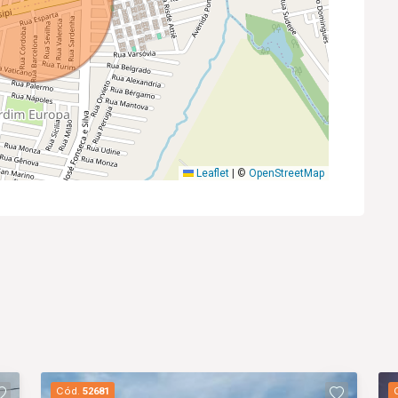
Leaflet
|
©
OpenStreetMap
Cód.
52681