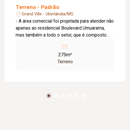
Terreno - Padrão
Grand Ville - Uberlândia/MG
- A área comercial foi projetada para atender não
apenas ao residencial Boulevard Umuarama,
mas também a todo o setor, que é composto
por diversos bairros e condomínios, - A região
carece de determinados tipos de comércio,
275m²
especialmente nos segmentos de conveniência,
Terreno
alimentação, gastronomia e serviços, - Mais de
141 mil pessoas com perfil médio e alto padrão
moram na Zona Leste, - Terreno medindo
2755m².