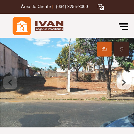
Área do Cliente
|
(034) 3256-3000