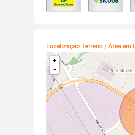
Localização Terreno / Área em 
+
−