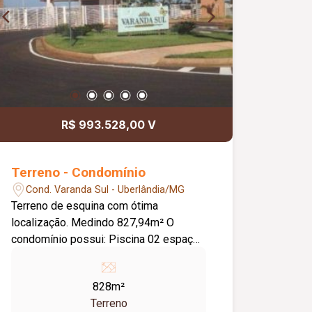
R$ 993.528,00 V
Terreno - Condomínio
Cond. Varanda Sul - Uberlândia/MG
Terreno de esquina com ótima
localização. Medindo 827,94m² O
condomínio possui: Piscina 02 espaços
gourmet 02 quadras de tênis 02
quadras de peteca Quadra poliesportiva
828m²
Sauna Sala de massagem Academia
Terreno
Playground Sala de TV e brinquedoteca.