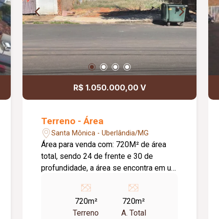
R$ 1.050.000,00 V
Terreno - Área
Santa Mônica - Uberlândia/MG
Área para venda com: 720M² de área
total, sendo 24 de frente e 30 de
profundidade, a área se encontra em um
local estratégico no bairro Santa
Monica, com possibilidade de
720m²
720m²
construção de imóveis vertical
Terreno
A. Total
residenciais ou comerciais. Agende