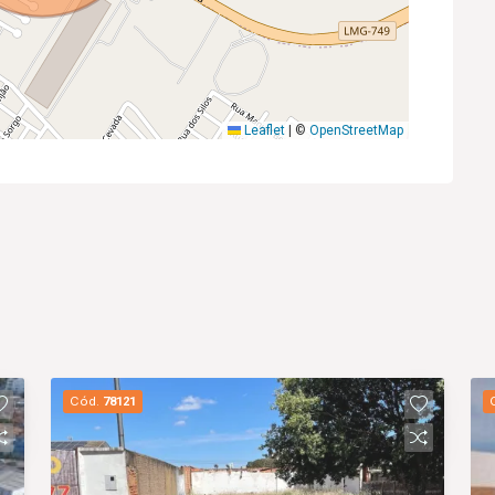
Leaflet
|
©
OpenStreetMap
Cód.
78121