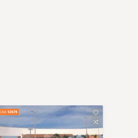
Cód.
52674