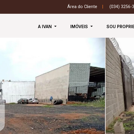
Área do Cliente
|
(034) 3256-
A IVAN
IMÓVEIS
SOU PROPRI